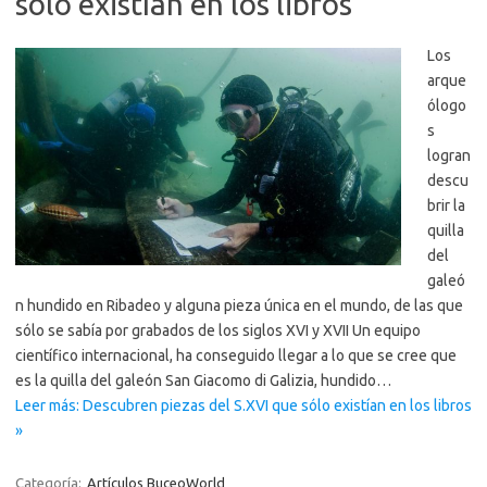
sólo existían en los libros
Los
arque
ólogo
s
logran
descu
brir la
quilla
del
galeó
n hundido en Ribadeo y alguna pieza única en el mundo, de las que
sólo se sabía por grabados de los siglos XVI y XVII Un equipo
científico internacional, ha conseguido llegar a lo que se cree que
es la quilla del galeón San Giacomo di Galizia, hundido…
Leer más: Descubren piezas del S.XVI que sólo existían en los libros
»
Categoría:
Artículos BuceoWorld