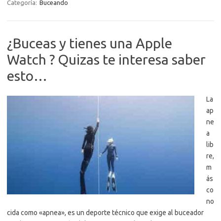
Categoría:
Buceando
¿Buceas y tienes una Apple
Watch ? Quizas te interesa saber
esto…
La
ap
ne
a
lib
re,
m
ás
co
no
cida como «apnea», es un deporte técnico que exige al buceador