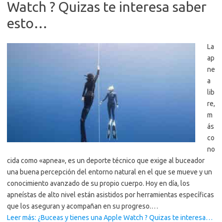
Watch ? Quizas te interesa saber
esto…
La
ap
ne
a
lib
re,
m
ás
co
no
cida como «apnea», es un deporte técnico que exige al buceador
una buena percepción del entorno natural en el que se mueve y un
conocimiento avanzado de su propio cuerpo. Hoy en día, los
apneístas de alto nivel están asistidos por herramientas específicas
que los aseguran y acompañan en su progreso.…
Leer más: ¿Buceas y tienes una Apple Watch ? Quizas te interesa…