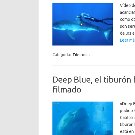
Vídeo d
acarici
como obj
son ser
de los 
Leer má
Categoría:
Tiburones
Deep Blue, el tiburó
filmado
«Deep B
podido s
Californ
tiburón
está en