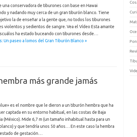
Cos
e una conservadora de tiburones con base en Hawai
Cur
ando y nadando muy cerca de un gran tiburón blanco. Tiene
etivo la de enseñar a la gente que, no todos los tiburones
Mat
es violentos y sedientos de sangre. Vea el Vídeo Esta amante
Oce
escuálos ha estado buceando con tiburones desde…
s: Un paseo a lomos del Gran Tiburón Blanco »
Pon
Rev
Tib
Vid
n hembra más grande jamás
lue» es el nombre que le dieron a un tiburón hembra que ha
er captada en su entorno habitual, en las costas de Baja
ia (México). Mide 6,7 m (un tamaño inhabitual hasta para un
 blanco) y que tendría unos 50 años… En este caso la hembra
 estado de gestación…