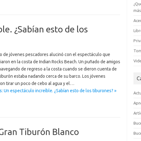
¿Qu
má
Acer
le. ¿Sabían esto de los
Lib
Pri
Tom
o de jóvenes pescadores alucinó con el espectáculo que
Vid
iaron en la costa de Indian Rocks Beach. Un puñado de amigos
navegando de regreso a la costa cuando se dieron cuenta de
tiburón estaba nadando cerca de su barco. Los jóvenes
C
on tirar un poco de cebo al agua y el…
: Un espectáculo increíble. ¿Sabían esto de los tiburones? »
Act
Apn
Art
Buc
 Gran Tiburón Blanco
Buc