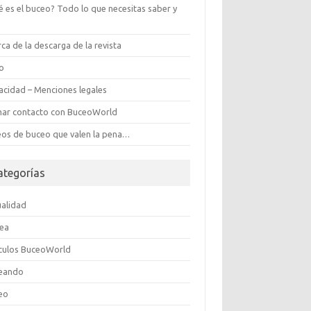
é es el buceo? Todo lo que necesitas saber y
s
ca de la descarga de la revista
ro
vacidad – Menciones legales
ar contacto con BuceoWorld
eos de buceo que valen la pena…
ategorías
ualidad
ea
ículos BuceoWorld
eando
eo