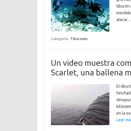
tiburón 
mordido 
atacar
Categoría:
Tiburones
Un video muestra com
Scarlet, una ballena 
El tibur
hinchad
desayun
kilómet
en la o
Leer má