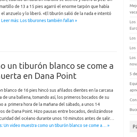
Mej
martillo de 13 a 15 pies agarró el enorme tarpón que había
vac
el anzuelo y lo liberó. «El tiburón salió de la nada e intentó
…
Leer más: Los tiburones también fallan »
Los 
Eur
Los
Los
Los
o un tiburón blanco se come a
nov
muerta en Dana Point
5 d
Equi
ón blanco de 16 pies hincó sus afilados dientes en la carcasa
apn
a de una ballena, tomando así, los primeros bocados de su
Con
o a primera hora de la mañana del sábado, a unos 14
Buc
ros de Dana Point. Hizo pausas entre bocados, deslizándose
scuridad del océano durante unos 10 minutos antes de salir…
s: Un video muestra como un tiburón blanco se come a… »
P