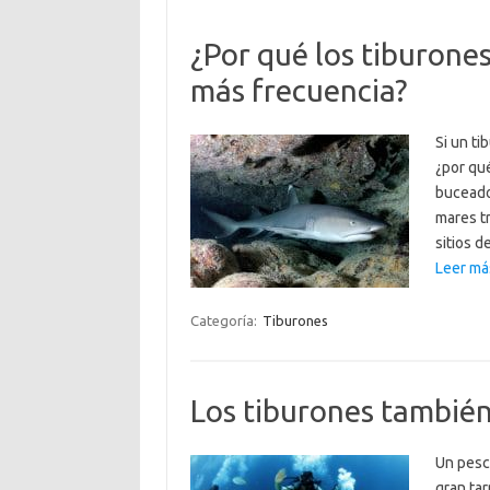
¿Por qué los tiburone
más frecuencia?
Si un t
¿por qu
buceado
mares t
sitios d
Leer má
Categoría:
Tiburones
Los tiburones también
Un pesca
gran tar