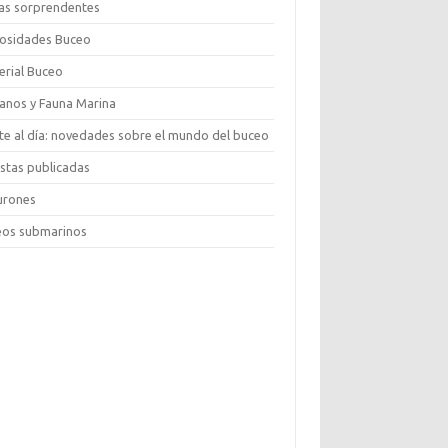
as sorprendentes
iosidades Buceo
erial Buceo
anos y Fauna Marina
te al día: novedades sobre el mundo del buceo
istas publicadas
urones
eos submarinos