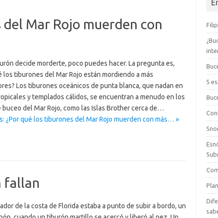
E
s del Mar Rojo muerden con
Fili
¿Bu
int
iburón decide morderte, poco puedes hacer. La pregunta es,
Buc
é los tiburones del Mar Rojo están mordiendo a más
5 e
res? Los tiburones oceánicos de punta blanca, que nadan en
ropicales y templados cálidos, se encuentran a menudo en los
Buc
e buceo del Mar Rojo, como las Islas Brother cerca de…
Cont
s: ¿Por qué los tiburones del Mar Rojo muerden con más… »
Sno
Esn
Sub
Com
 fallan
Plan
Dife
dor de la costa de Florida estaba a punto de subir a bordo, un
sab
pón, cuando un tiburón martillo se acercó y liberó al pez. Un