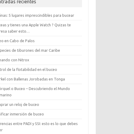
ntradas recientes
pinas: 5 lugares imprescindibles para bucear
ceas y tienes una Apple Watch ? Quizas te
eresa saber esto…
eo en Cabo de Palos
species de tiburones del mar Caribe
eando con Nitrox
rol de la flotabilidad en el buceo
rkel con Ballenas Jorobadas en Tonga
órquel o Buceo – Descubriendo el Mundo
marino
prar un reloj de buceo
ificar inmersión de buceo
rencias entre PADI y SSI: esto es lo que debes
er