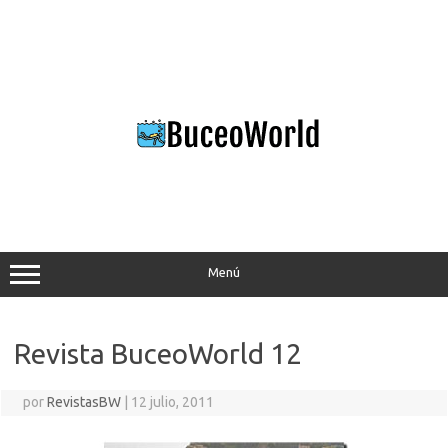
Saltar
al
contenido
Menú
Revista BuceoWorld 12
por
RevistasBW
|
12 julio, 2011