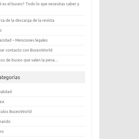
é es el buceo? Todo lo que necesitas saber y
s
ca de la descarga de la revista
ro
vacidad – Menciones legales
ar contacto con BuceoWorld
eos de buceo que valen la pena…
ategorías
ualidad
ea
ículos BuceoWorld
eando
eo