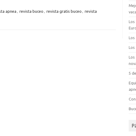
Mej
sta apnea
,
revista buceo
,
revista gratis buceo
,
revista
vac
Los 
Eur
Los
Los
Los
nov
5 d
Equi
apn
Con
Buc
P