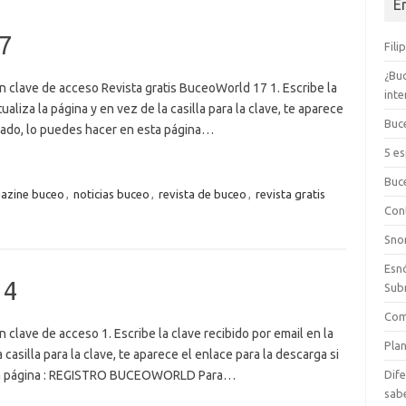
E
17
Fili
¿Bu
 clave de acceso Revista gratis BuceoWorld 17 1. Escribe la
int
tualiza la página y en vez de la casilla para la clave, te aparece
Buc
trado, lo puedes hacer en esta página…
5 e
Buc
azine buceo
,
noticias buceo
,
revista de buceo
,
revista gratis
Cont
Sno
Esn
14
Sub
Com
clave de acceso 1. Escribe la clave recibido por email en la
Plan
a casilla para la clave, te aparece el enlace para la descarga si
esta página : REGISTRO BUCEOWORLD Para…
Dife
sab