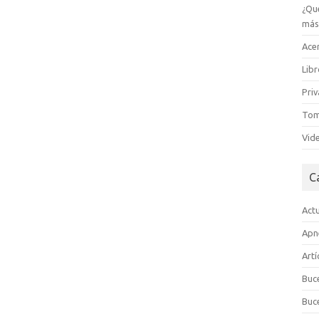
¿Qu
má
Acer
Lib
Pri
Tom
Vid
C
Act
Apn
Art
Buc
Buc