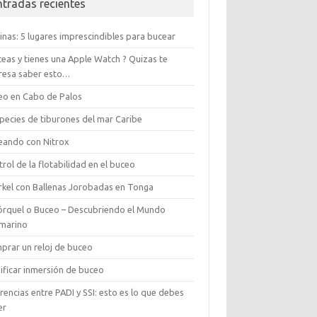
ntradas recientes
pinas: 5 lugares imprescindibles para bucear
ceas y tienes una Apple Watch ? Quizas te
eresa saber esto…
eo en Cabo de Palos
species de tiburones del mar Caribe
eando con Nitrox
rol de la flotabilidad en el buceo
rkel con Ballenas Jorobadas en Tonga
órquel o Buceo – Descubriendo el Mundo
marino
prar un reloj de buceo
ificar inmersión de buceo
rencias entre PADI y SSI: esto es lo que debes
er