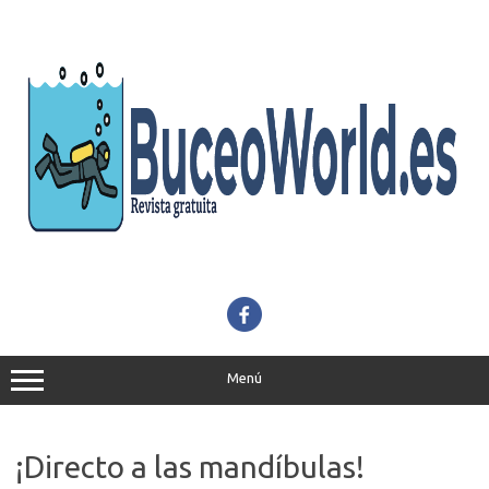
Saltar
al
contenido
Menú
¡Directo a las mandíbulas!