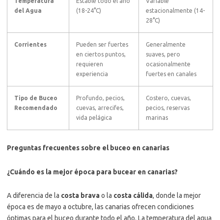
Temperatura
Estable todo el año
Variable
del Agua
(18-24°C)
estacionalmente (14-
28°C)
Corrientes
Pueden ser fuertes
Generalmente
en ciertos puntos,
suaves, pero
requieren
ocasionalmente
experiencia
fuertes en canales
Tipo de Buceo
Profundo, pecios,
Costero, cuevas,
Recomendado
cuevas, arrecifes,
pecios, reservas
vida pelágica
marinas
Preguntas frecuentes sobre el buceo en canarias
¿Cuándo es la mejor época para bucear en canarias?
A diferencia de la
costa brava
o la
costa cálida
, donde la mejor
época es de mayo a octubre, las canarias ofrecen condiciones
óptimas para el buceo durante todo el año. La temperatura del agua