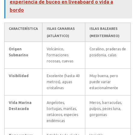
experiencia de buceo en liveaboard o vida a
bordo
CARACTERÍSTICA
ISLAS CANARIAS
ISLAS BALEARES
(ATLÁNTICO)
(MEDITERRÁNEO)
Origen
Volcánico,
Coralino, praderas de
Submarino
formaciones
posidonia, calas
rocosas, cuevas
Visibilidad
Excelente (hasta 40
Muy buena, pero
metros), aguas
puede variar
cristalinas
estacionalmente
Vida Marina
Angelotes,
Meros, barracudas,
Destacada
tortugas, mantas,
pulpos, peces luna,
cetáceos, especies
gorgonias
endémicas