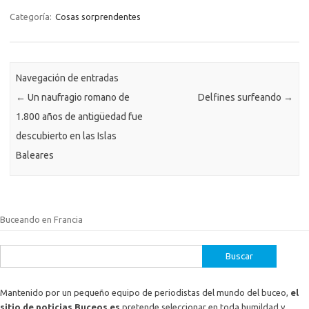
Categoría:
Cosas sorprendentes
Navegación de entradas
←
Un naufragio romano de
Delfines surfeando
→
1.800 años de antigüedad fue
descubierto en las Islas
Baleares
Buceando en Francia
Buscar:
Mantenido por un pequeño equipo de periodistas del mundo del buceo,
el
sitio de noticias Buceos.es
pretende seleccionar en toda humildad y