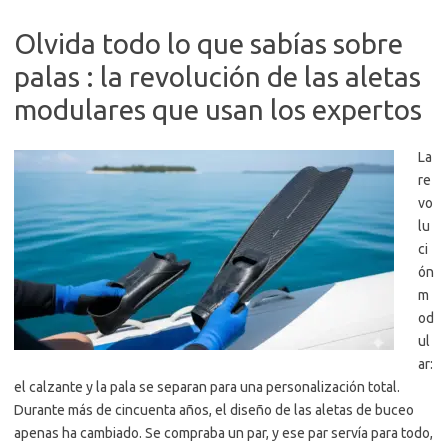
Olvida todo lo que sabías sobre
palas : la revolución de las aletas
modulares que usan los expertos
La
re
vo
lu
ci
ón
m
od
ul
ar:
el calzante y la pala se separan para una personalización total.
Durante más de cincuenta años, el diseño de las aletas de buceo
apenas ha cambiado. Se compraba un par, y ese par servía para todo,