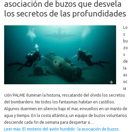
asociación de buzos que desvela
los secretos de las profundidades
Lo
s
bu
zo
s
de
la
as
oc
ia
ción PALME iluminan la historia, rescatando del olvido los secretos
del bombardero. No todos los fantasmas habitan en castillos.
Algunos duermen en silencio bajo el mar, envueltos en un manto de
agua y tiempo. En la costa atlántica, un equipo de buzos voluntarios
desciende cada fin de semana para despertar a…
Leer más: El misterio del avión hundido : la asociación de buzos