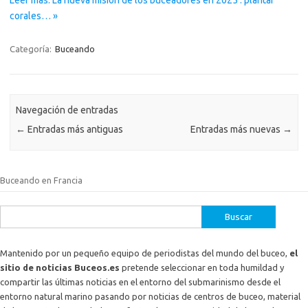
Leer más: La nueva misión de los buceadores en 2025 : plantar
corales… »
Categoría:
Buceando
Navegación de entradas
←
Entradas más antiguas
Entradas más nuevas
→
Buceando en Francia
Buscar:
Mantenido por un pequeño equipo de periodistas del mundo del buceo,
el
sitio de noticias Buceos.es
pretende seleccionar en toda humildad y
compartir las últimas noticias en el entorno del submarinismo desde el
entorno natural marino pasando por noticias de centros de buceo, material