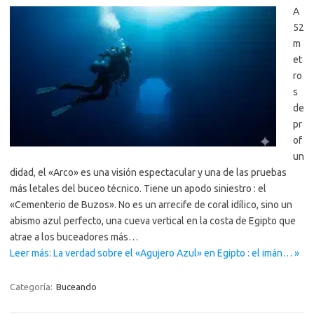
A
52
m
et
ro
s
de
pr
of
un
didad, el «Arco» es una visión espectacular y una de las pruebas
más letales del buceo técnico. Tiene un apodo siniestro : el
«Cementerio de Buzos». No es un arrecife de coral idílico, sino un
abismo azul perfecto, una cueva vertical en la costa de Egipto que
atrae a los buceadores más…
Leer más: La verdad sobre el «Agujero Azul» en Egipto : el imán… »
Categoría:
Buceando